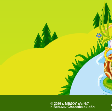
©
2026 г. МБДОУ д/с №7
г. Вязьмы Смоленской обл.