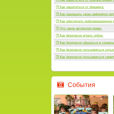
Как защититься от фишинга.
Как защищать свою цифровую реп
Как обеспечить информационную б
Что такое авторское право.
Как безопасно играть online.
Как безопасно общаться в социаль
Как безопасно пользоваться сетью 
Как безопасно пользоваться смар
События