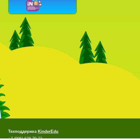
Техподдержка
KinderEdu
+7 (996) 628-79-73