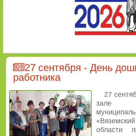
27 сентября - День дош
работника
27 сентя
зале А
муниципа
«Вяземски
области п