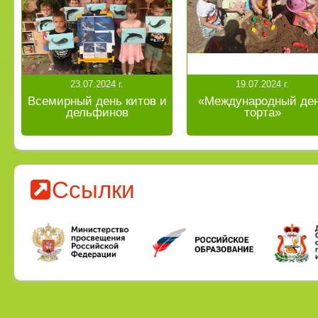
23.07.2024 г.
19.07.2024 г.
Всемирный день китов и
«Международный де
дельфинов
торта»
Ссылки