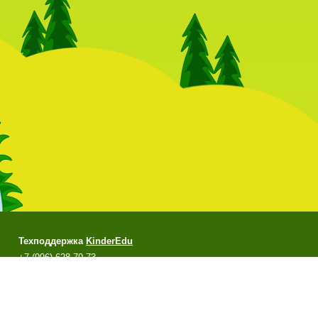
Техподдержка
KinderEdu
+7 (996) 628-79-73
support@kinderedu.ru