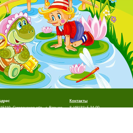
Адрес
Контакты
215119, Смоленская обл., г. Вязьма,
8 (48131) 5-34-00
м-н Березы, д. 10а
mkr.bereza@yandex.ru
й сайт является официальным сайтом МБДОУ д/с №7
г. Вязьмы Смоленской обл.
стальные сайты учреждения не поддерживаются.