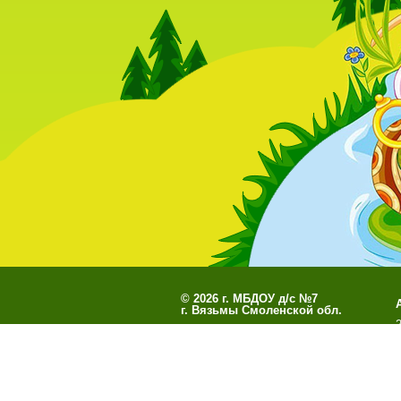
©
2026 г. МБДОУ д/с №7
г. Вязьмы Смоленской обл.
Разработано
СофтКБ
Обновления сайта
Данны
О