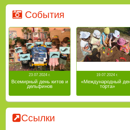
События
23.07.2024 г.
19.07.2024 г.
Всемирный день китов и
«Международный де
дельфинов
торта»
Ссылки