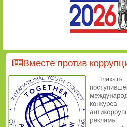
Вместе против коррупц
Плакаты
поступ
междунар
конкур
антикорруп
рекламы