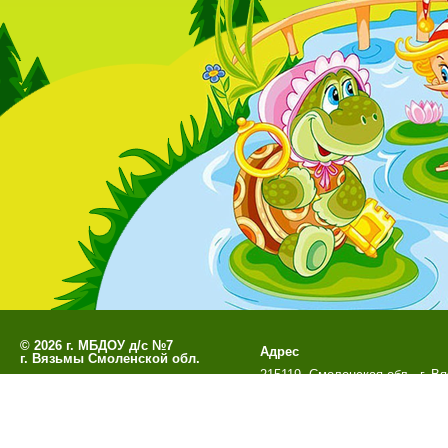
©
2026 г. МБДОУ д/с №7
Адрес
г. Вязьмы Смоленской обл.
215119, Смоленская обл., г. В
Разработано
СофтКБ
м-н Березы, д. 10а
Обновления сайта
Данный сайт является официальны
г. Вязьмы Смоленск