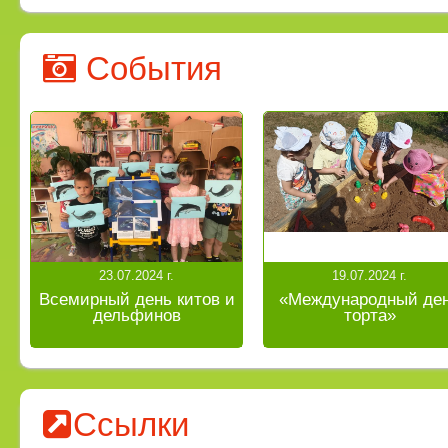
События
23.07.2024 г.
19.07.2024 г.
Всемирный день китов и
«Международный де
дельфинов
торта»
Ссылки