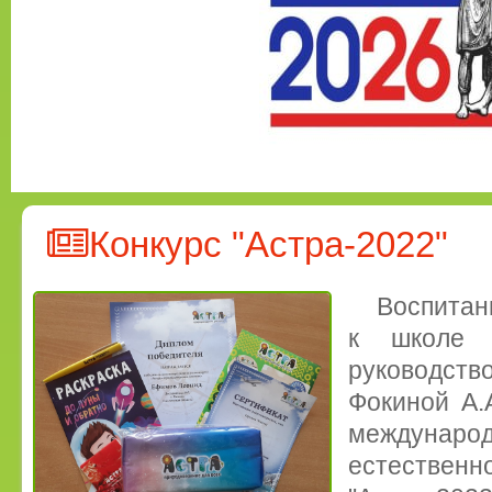
Конкурс "Астра-2022"
Воспитан
к школе
руководств
Фокиной А.
междунаро
естественн