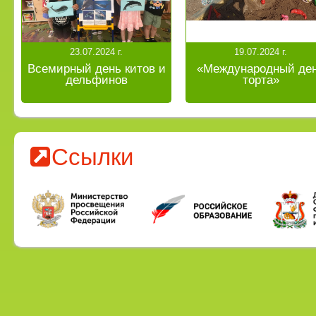
23.07.2024 г.
19.07.2024 г.
Всемирный день китов и
«Международный де
дельфинов
торта»
Ссылки