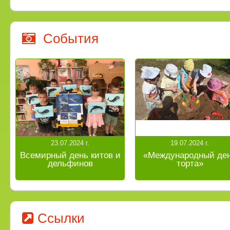
События
23.07.2024 г.
19.07.2024 г.
Всемирный день китов и
«Международный де
дельфинов
торта»
Ссылки