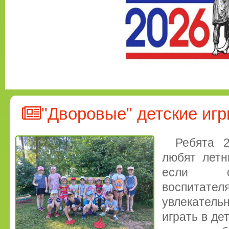
"Дворовые" детские иг
Ребята 2
любят летн
если он
воспита
увлекатель
играть в де