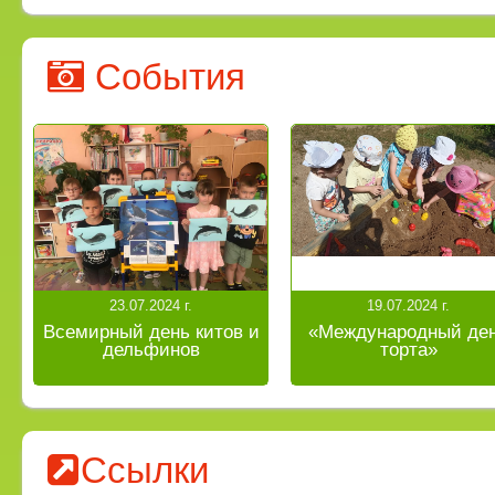
События
23.07.2024 г.
19.07.2024 г.
Всемирный день китов и
«Международный де
дельфинов
торта»
Ссылки