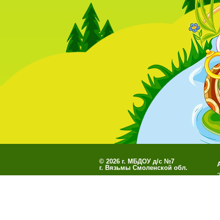
©
2026 г. МБДОУ д/с №7
г. Вязьмы Смоленской обл.
Разработано
СофтКБ
Обновления сайта
Данны
О