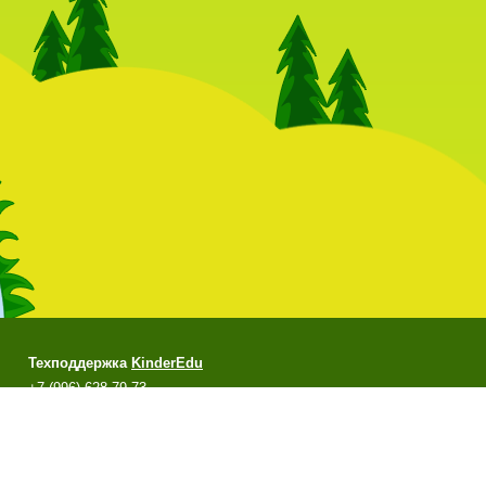
Техподдержка
KinderEdu
+7 (996) 628-79-73
support@kinderedu.ru