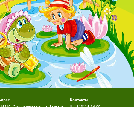
Адрес
Контакты
215119, Смоленская обл., г. Вязьма,
8 (48131) 5-34-00
м-н Березы, д. 10а
mkr.bereza@yandex.ru
й сайт является официальным сайтом МБДОУ д/с №7
г. Вязьмы Смоленской обл.
стальные сайты учреждения не поддерживаются.