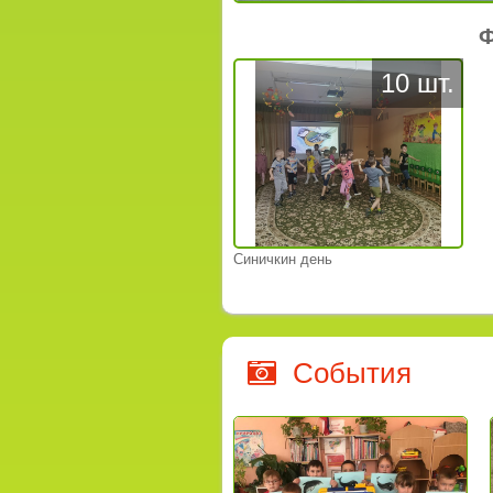
Ф
10 шт.
Синичкин день
События