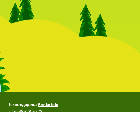
Техподдержка
KinderEdu
+7 (996) 628-79-73
support@kinderedu.ru