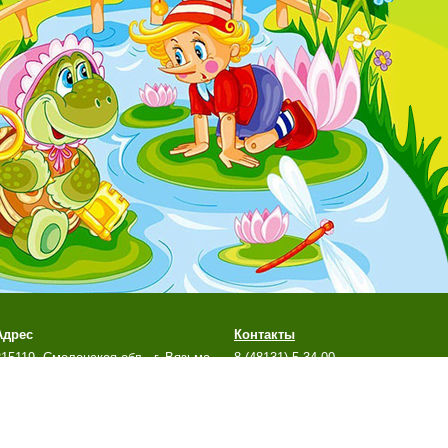
Адрес
Контакты
215119, Смоленская обл., г. Вязьма,
8 (48131) 5-34-00
м-н Березы, д. 10а
mkr.bereza@yandex.ru
й сайт является официальным сайтом МБДОУ д/с №7
г. Вязьмы Смоленской обл.
стальные сайты учреждения не поддерживаются.