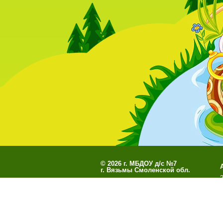
©
2026 г. МБДОУ д/с №7
г. Вязьмы Смоленской обл.
Разработано
СофтКБ
Обновления сайта
Данны
О