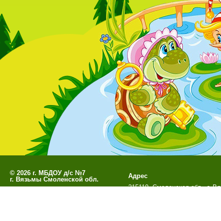
©
2026 г. МБДОУ д/с №7
Адрес
г. Вязьмы Смоленской обл.
215119, Смоленская обл., г. В
Разработано
СофтКБ
м-н Березы, д. 10а
Обновления сайта
Данный сайт является официальны
г. Вязьмы Смоленск