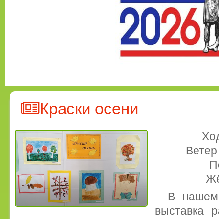
Краски осени
Ход
Ветер
П
Жё
В нашем
выставка р