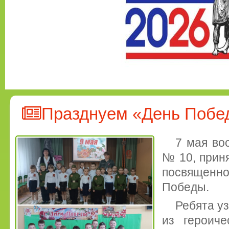
Празднуем «День Побе
7 мая во
№ 10, приня
посвящен
Победы.
Ребята у
из героиче