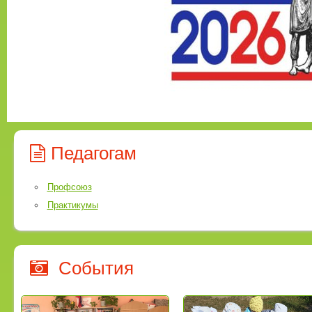
Педагогам
Профсоюз
Практикумы
События